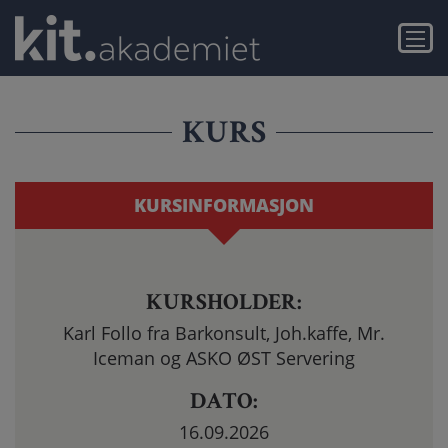
Gå
Gå
SKAP
til
til
Meny
hovedinnhold
navigasjon
MERVERDI
MED
KURS
SMAK
–
KURSINFORMASJON
DRIKKE,
KAFFE
KURSHOLDER:
&
Karl Follo fra Barkonsult, Joh.kaffe, Mr.
Iceman og ASKO ØST Servering
SMÅRETTER
DATO:
16.09.2026