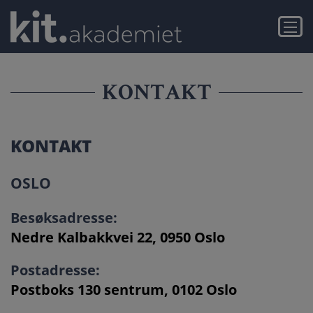
Gå
Gå
KONTAKT
til
til
Meny
hovedinnhold
navigasjon
KONTAKT
KONTAKT
OSLO
Besøksadresse:
Nedre Kalbakkvei 22, 0950 Oslo
Postadresse:
Postboks 130 sentrum,
0102
Oslo