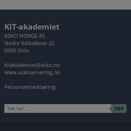
KIT-akademiet
ASKO NORGE AS
Nedre Kalbakkvei 22
0950 Oslo
kitakademiet@asko.no
www.askoservering.no
Personvernerklæring
Søk
SØK
etter: