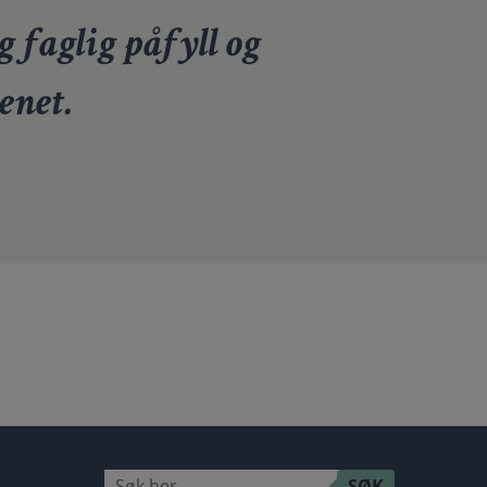
g faglig påfyll og
enet.
Søk
SØK