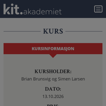
Gå
Gå
TRADISJONELL
til
til
Meny
hovedinnhold
navigasjon
PÅSMURT
-
KURS
SMART
SMAKFULLT
KURSINFORMASJON
OG
LØNNSOM
KURSHOLDER:
Brian Brunsvig og Simen Larsen
DATO:
13.10.2026