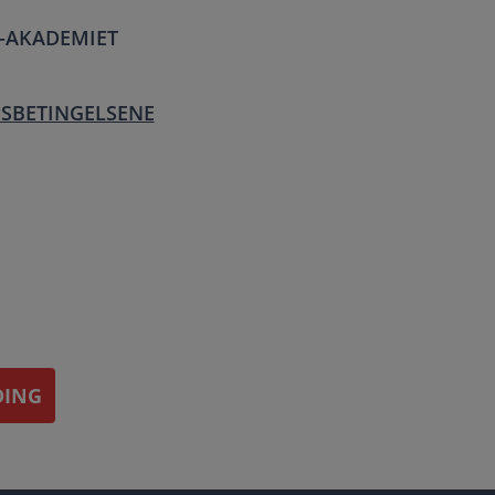
T-AKADEMIET
PSBETINGELSENE
DING