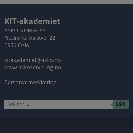
KIT-akademiet
ASKO NORGE AS
Nedre Kalbakkvei 22
0950 Oslo
kitakademiet@asko.no
www.askoservering.no
Personvernerklæring
Søk
SØK
etter: