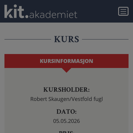
Gå
Gå
KYLLING
til
til
Meny
hovedinnhold
navigasjon
–
FREMTIDENS
KURS
PROTEIN
I
KURSINFORMASJON
PRAKSIS
KURSHOLDER:
Robert Skaugen/Vestfold fugl
DATO:
05.05.2026