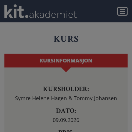
Gå
Gå
IK-
til
til
Meny
hovedinnhold
navigasjon
MAT
KURS
KURS
MED
INNFØRING
KURSINFORMASJON
I
HACCP
KURSHOLDER:
Symre Helene Hagen & Tommy Johansen
DATO:
09.09.2026