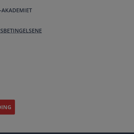
T-AKADEMIET
PSBETINGELSENE
DING